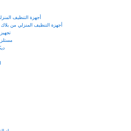
KARCHER – أجهزة التنظيف المنزلي من كارشر
 Machines Black & Decker – أجهزة التنظيف المنزلي من بلاك & ديكر
تجهيزات الم
مستلزمات كهربائ
ديكور
اد
مواد التنظيف والتعق