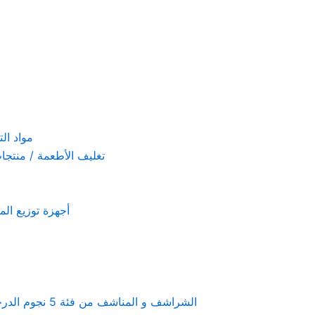
مواد التنظيف والتعق
تغليف الأطعمة / منتجات تستخدم لمرة 
أجهزة توزيع المعطرات و الصاب
Linen & towels a 5-star hotel supplies – الشراشف و المناشف من فئة 5 نجوم الدرجة الفندقية