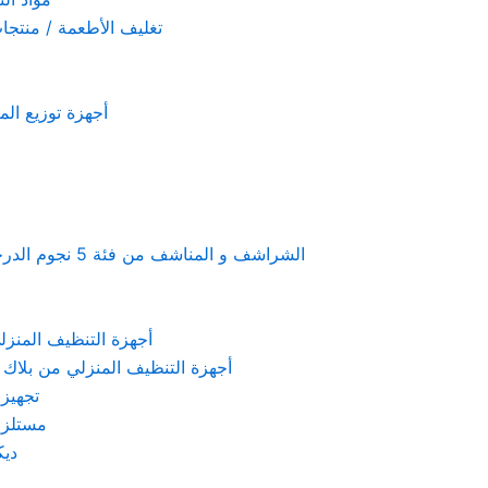
تغليف الأطعمة / منتجات تستخدم لمرة 
أجهزة توزيع المعطرات و الصاب
Linen & towels a 5-star hotel supplies – الشراشف و المناشف من فئة 5 نجوم الدرجة الفندقية
KARCHER – أجهزة التنظيف المنزلي من كارشر
 Machines Black & Decker – أجهزة التنظيف المنزلي من بلاك & ديكر
تجهيزات الم
مستلزمات كهربائ
ديكور