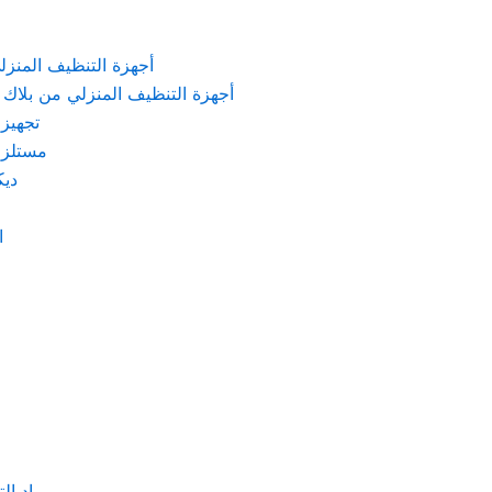
KARCHER – أجهزة التنظيف المنزلي من كارشر
 Machines Black & Decker – أجهزة التنظيف المنزلي من بلاك & ديكر
تجهيزات الم
مستلزمات كهربائ
ديكور
اد
مواد التنظيف والتعق