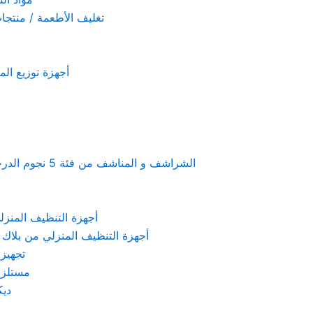
تغليف الأطعمة / منتجات تستخدم لمرة 
أجهزة توزيع المعطرات و الصاب
Linen & towels a 5-star hotel supplies – الشراشف و المناشف من فئة 5 نجوم الدرجة الفندقية
KARCHER – أجهزة التنظيف المنزلي من كارشر
 Machines Black & Decker – أجهزة التنظيف المنزلي من بلاك & ديكر
تجهيزات الم
مستلزمات كهربائ
ديكور