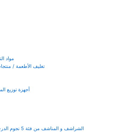
مواد التنظيف والتعق
تغليف الأطعمة / منتجات تستخدم لمرة 
أجهزة توزيع المعطرات و الصاب
Linen & towels a 5-star hotel supplies – الشراشف و المناشف من فئة 5 نجوم الدرجة الفندقية