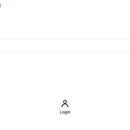
اد
Login