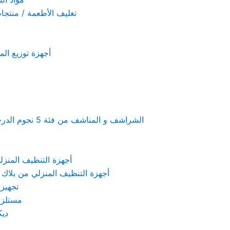
تغليف الأطعمة / منتجات تستخدم لمرة 
أجهزة توزيع المعطرات و الصاب
Linen & towels a 5-star hotel supplies – الشراشف و المناشف من فئة 5 نجوم الدرجة الفندقية
KARCHER – أجهزة التنظيف المنزلي من كارشر
 Machines Black & Decker – أجهزة التنظيف المنزلي من بلاك & ديكر
تجهيزات الم
مستلزمات كهربائ
ديكور