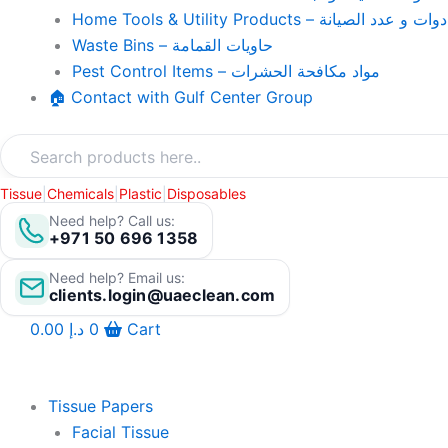
Home Tools & Utility Products – وات و عدد الصيانة
Waste Bins – حاويات القمامة
Pest Control Items – مواد مكافحة الحشرات
🏠 Contact with Gulf Center Group
Tissue
|
Chemicals
|
Plastic
|
Disposables
Need help? Call us:
+971 50 696 1358
Need help? Email us:
clients.login@uaeclean.com
0.00
د.إ
0
Cart
Tissue Papers
Facial Tissue