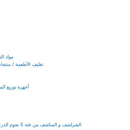
مواد التنظيف والتعق
تغليف الأطعمة / منتجات تستخدم لمرة 
أجهزة توزيع المعطرات و الصاب
Linen & towels a 5-star hotel supplies – الشراشف و المناشف من فئة 5 نجوم الدرجة الفندقية