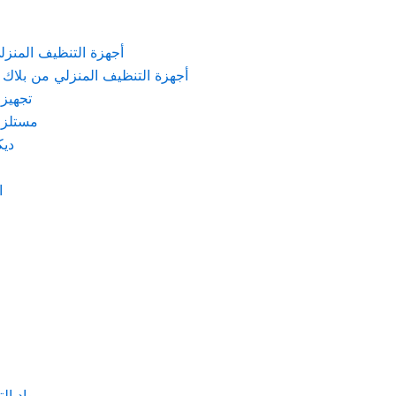
KARCHER – أجهزة التنظيف المنزلي من كارشر
 Machines Black & Decker – أجهزة التنظيف المنزلي من بلاك & ديكر
تجهيزات الم
مستلزمات كهربائ
ديكور
اد
مواد التنظيف والتعق