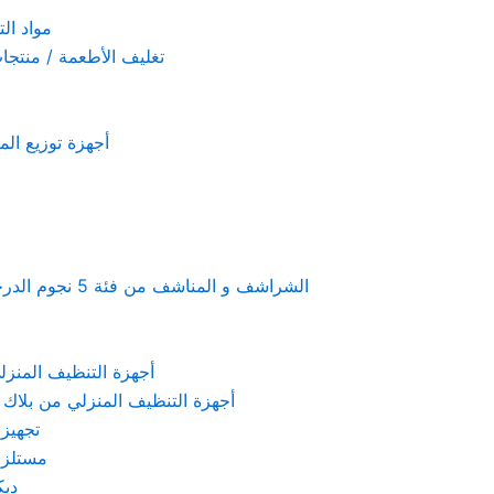
مواد التنظيف والتعق
تغليف الأطعمة / منتجات تستخدم لمرة 
أجهزة توزيع المعطرات و الصاب
Linen & towels a 5-star hotel supplies – الشراشف و المناشف من فئة 5 نجوم الدرجة الفندقية
KARCHER – أجهزة التنظيف المنزلي من كارشر
 Machines Black & Decker – أجهزة التنظيف المنزلي من بلاك & ديكر
تجهيزات الم
مستلزمات كهربائ
ديكور