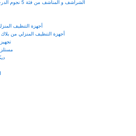
Linen & towels a 5-star hotel supplies – الشراشف و المناشف من فئة 5 نجوم الدرجة الفندقية
KARCHER – أجهزة التنظيف المنزلي من كارشر
 Machines Black & Decker – أجهزة التنظيف المنزلي من بلاك & ديكر
تجهيزات الم
مستلزمات كهربائ
ديكور
اد