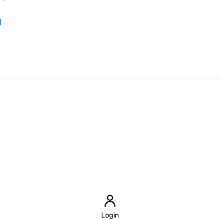
اد
Login