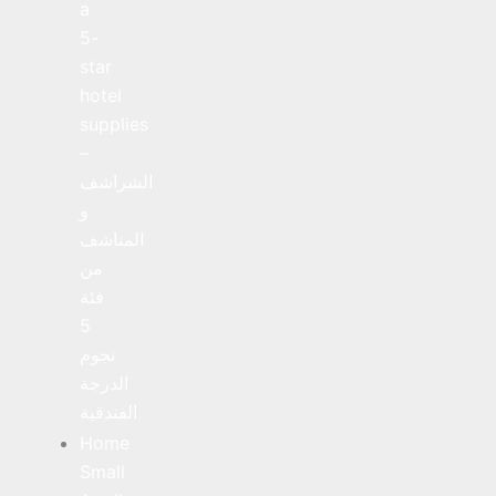
a
5-
star
hotel
supplies
–
الشراشف
و
المناشف
من
فئة
5
نجوم
الدرجة
الفندقية
Home
Small