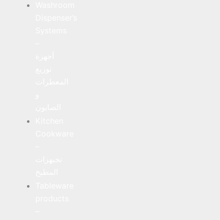
Washroom
Dispenser’s
Systems
–
أجهزة
توزيع
المعطرات
و
الصابون
Kitchen
Cookware
–
تجيهزات
المطبخ
Tableware
products
–