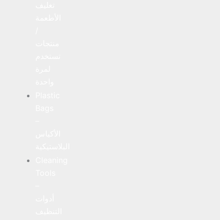
تغليف
الأطعمة
/
منتجات
تستخدم
لمرة
واحدة
Plastic
Bags
–
الأكياس
البلاستيكية
Cleaning
Tools
–
أدوات
التنظيف