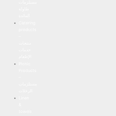
مستلزمات
طاولة
المائدة
Catering
products
–
منتجات
خدمات
الإطعام
Picnic
Products
–
مستلزمات
الرحلات
Linen
&
towels