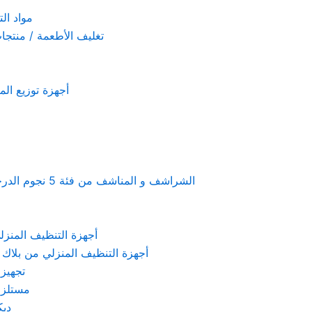
مواد التنظيف والتعق
تغليف الأطعمة / منتجات تستخدم لمرة 
أجهزة توزيع المعطرات و الصاب
Linen & towels a 5-star hotel supplies – الشراشف و المناشف من فئة 5 نجوم الدرجة الفندقية
KARCHER – أجهزة التنظيف المنزلي من كارشر
 Machines Black & Decker – أجهزة التنظيف المنزلي من بلاك & ديكر
تجهيزات الم
مستلزمات كهربائ
ديكور