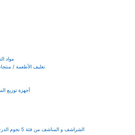
مواد التنظيف والتعق
تغليف الأطعمة / منتجات تستخدم لمرة 
أجهزة توزيع المعطرات و الصاب
Linen & towels a 5-star hotel supplies – الشراشف و المناشف من فئة 5 نجوم الدرجة الفندقية