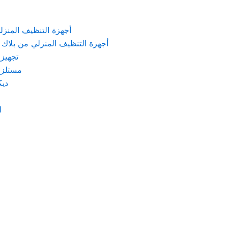
KARCHER – أجهزة التنظيف المنزلي من كارشر
 Machines Black & Decker – أجهزة التنظيف المنزلي من بلاك & ديكر
تجهيزات الم
مستلزمات كهربائ
ديكور
اد