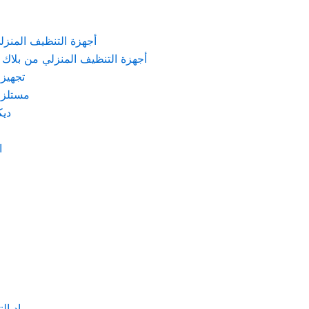
KARCHER – أجهزة التنظيف المنزلي من كارشر
 Machines Black & Decker – أجهزة التنظيف المنزلي من بلاك & ديكر
تجهيزات الم
مستلزمات كهربائ
ديكور
اد
مواد التنظيف والتعق