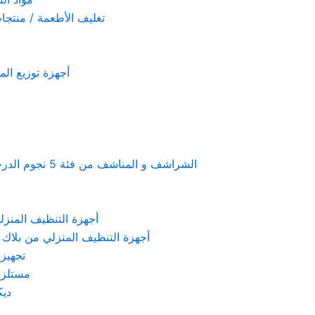
تغليف الأطعمة / منتجات تستخدم لمرة 
أجهزة توزيع المعطرات و الصاب
Linen & towels a 5-star hotel supplies – الشراشف و المناشف من فئة 5 نجوم الدرجة الفندقية
KARCHER – أجهزة التنظيف المنزلي من كارشر
 Machines Black & Decker – أجهزة التنظيف المنزلي من بلاك & ديكر
تجهيزات الم
مستلزمات كهربائ
ديكور