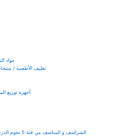
مواد التنظيف والتعق
تغليف الأطعمة / منتجات تستخدم لمرة 
أجهزة توزيع المعطرات و الصاب
Linen & towels a 5-star hotel supplies – الشراشف و المناشف من فئة 5 نجوم الدرجة الفندقية