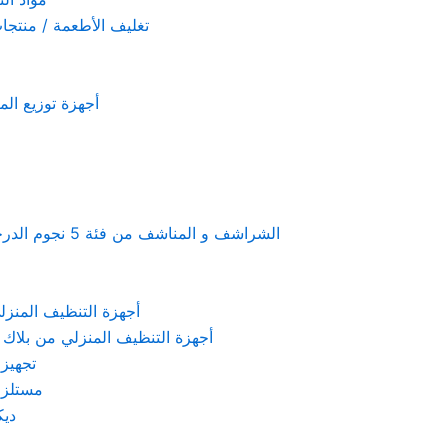
تغليف الأطعمة / منتجات تستخدم لمرة 
أجهزة توزيع المعطرات و الصاب
Linen & towels a 5-star hotel supplies – الشراشف و المناشف من فئة 5 نجوم الدرجة الفندقية
KARCHER – أجهزة التنظيف المنزلي من كارشر
 Machines Black & Decker – أجهزة التنظيف المنزلي من بلاك & ديكر
تجهيزات الم
مستلزمات كهربائ
ديكور