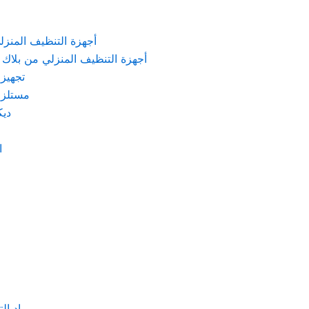
KARCHER – أجهزة التنظيف المنزلي من كارشر
 Machines Black & Decker – أجهزة التنظيف المنزلي من بلاك & ديكر
تجهيزات الم
مستلزمات كهربائ
ديكور
اد
مواد التنظيف والتعق