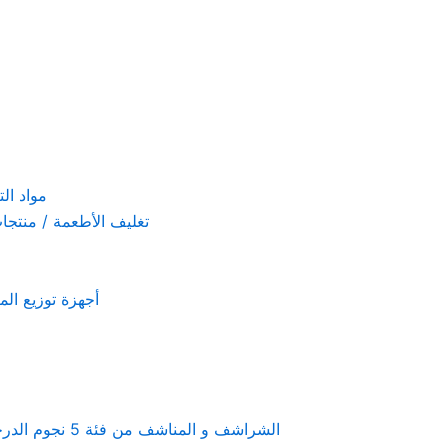
مواد التنظيف والتعق
تغليف الأطعمة / منتجات تستخدم لمرة 
أجهزة توزيع المعطرات و الصاب
Linen & towels a 5-star hotel supplies – الشراشف و المناشف من فئة 5 نجوم الدرجة الفندقية