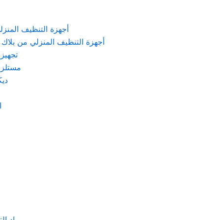
KARCHER – أجهزة التنظيف المنزلي من كارشر
 Machines Black & Decker – أجهزة التنظيف المنزلي من بلاك & ديكر
تجهيزات الم
مستلزمات كهربائ
ديكور
اد
مواد التنظيف والتعق