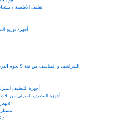
تغليف الأطعمة / منتجات تستخدم لمرة 
أجهزة توزيع المعطرات و الصاب
Linen & towels a 5-star hotel supplies – الشراشف و المناشف من فئة 5 نجوم الدرجة الفندقية
KARCHER – أجهزة التنظيف المنزلي من كارشر
 Machines Black & Decker – أجهزة التنظيف المنزلي من بلاك & ديكر
تجهيزات الم
مستلزمات كهربائ
ديكور