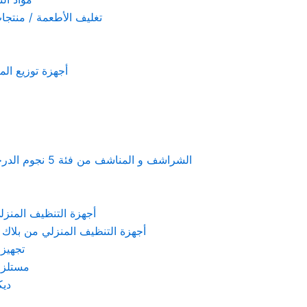
تغليف الأطعمة / منتجات تستخدم لمرة 
أجهزة توزيع المعطرات و الصاب
Linen & towels a 5-star hotel supplies – الشراشف و المناشف من فئة 5 نجوم الدرجة الفندقية
KARCHER – أجهزة التنظيف المنزلي من كارشر
 Machines Black & Decker – أجهزة التنظيف المنزلي من بلاك & ديكر
تجهيزات الم
مستلزمات كهربائ
ديكور