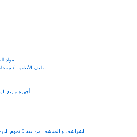
مواد التنظيف والتعق
تغليف الأطعمة / منتجات تستخدم لمرة 
أجهزة توزيع المعطرات و الصاب
Linen & towels a 5-star hotel supplies – الشراشف و المناشف من فئة 5 نجوم الدرجة الفندقية