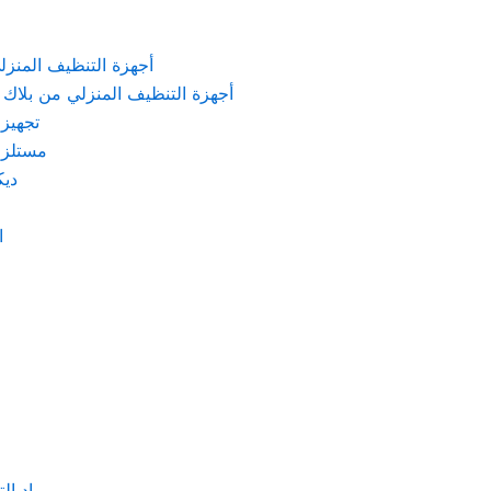
KARCHER – أجهزة التنظيف المنزلي من كارشر
 Machines Black & Decker – أجهزة التنظيف المنزلي من بلاك & ديكر
تجهيزات الم
مستلزمات كهربائ
ديكور
اد
مواد التنظيف والتعق