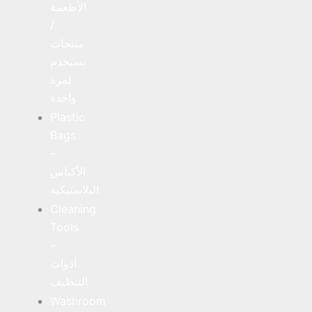
الأطعمة
/
منتجات
تستخدم
لمرة
واحدة
Plastic
Bags
–
الأكياس
البلاستيكية
Cleaning
Tools
–
أدوات
التنظيف
Washroom