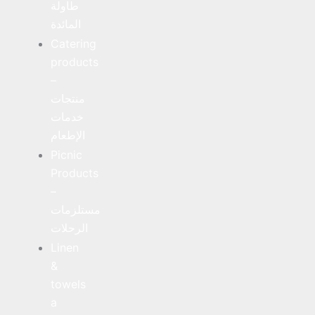
طاولة
المائدة
Catering
products
–
منتجات
خدمات
الإطعام
Picnic
Products
–
مستلزمات
الرحلات
Linen
&
towels
a