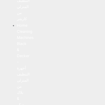
التنظيف
المنزلي
من
كارشر
Home
Cleaning
Machines
Black
&
Decker
–
أجهزة
التنظيف
المنزلي
من
بلاك
&
ديكر