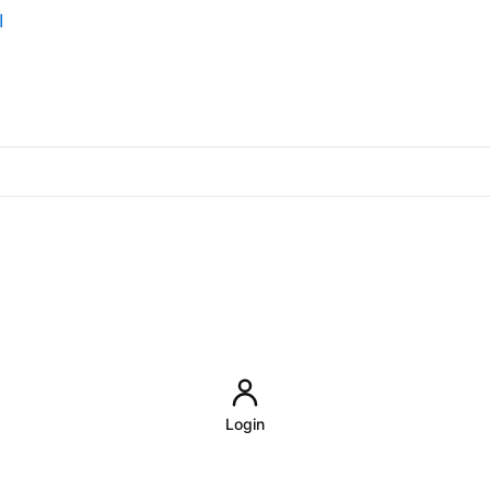
اد
Login