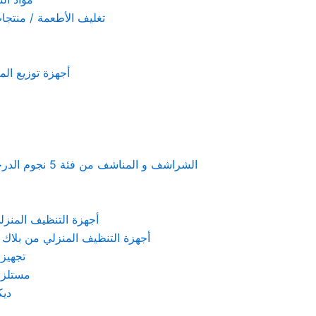
تغليف الأطعمة / منتجات تستخدم لمرة 
أجهزة توزيع المعطرات و الصاب
Linen & towels a 5-star hotel supplies – الشراشف و المناشف من فئة 5 نجوم الدرجة الفندقية
KARCHER – أجهزة التنظيف المنزلي من كارشر
 Machines Black & Decker – أجهزة التنظيف المنزلي من بلاك & ديكر
تجهيزات الم
مستلزمات كهربائ
ديكور