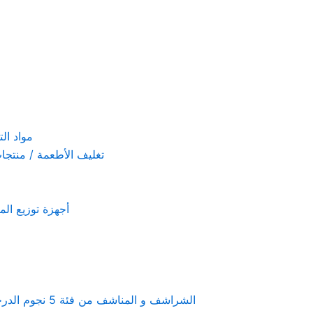
مواد التنظيف والتعق
تغليف الأطعمة / منتجات تستخدم لمرة 
أجهزة توزيع المعطرات و الصاب
Linen & towels a 5-star hotel supplies – الشراشف و المناشف من فئة 5 نجوم الدرجة الفندقية