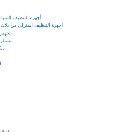
KARCHER – أجهزة التنظيف المنزلي من كارشر
 Machines Black & Decker – أجهزة التنظيف المنزلي من بلاك & ديكر
تجهيزات الم
مستلزمات كهربائ
ديكور
اد
مواد التنظيف والتعق