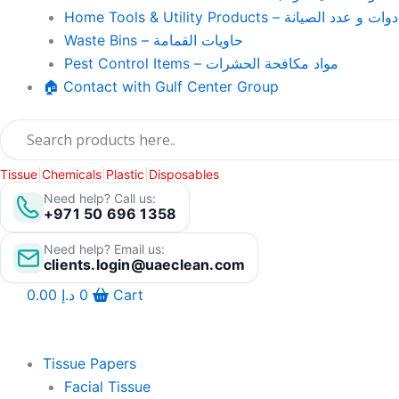
Home Tools & Utility Products – وات و عدد الصيانة
Waste Bins – حاويات القمامة
Pest Control Items – مواد مكافحة الحشرات
🏠 Contact with Gulf Center Group
Tissue
|
Chemicals
|
Plastic
|
Disposables
Need help? Call us:
+971 50 696 1358
Need help? Email us:
clients.login@uaeclean.com
0.00
د.إ
0
Cart
Tissue Papers
Facial Tissue