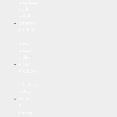
مستلزمات
طاولة
المائدة
Catering
products
–
منتجات
خدمات
الإطعام
Picnic
Products
–
مستلزمات
الرحلات
Linen
&
towels