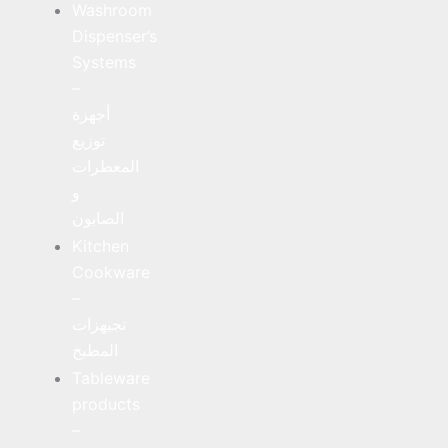
Washroom
Dispenser’s
Systems
–
أجهزة
توزيع
المعطرات
و
الصابون
Kitchen
Cookware
–
تجيهزات
المطبخ
Tableware
products
–