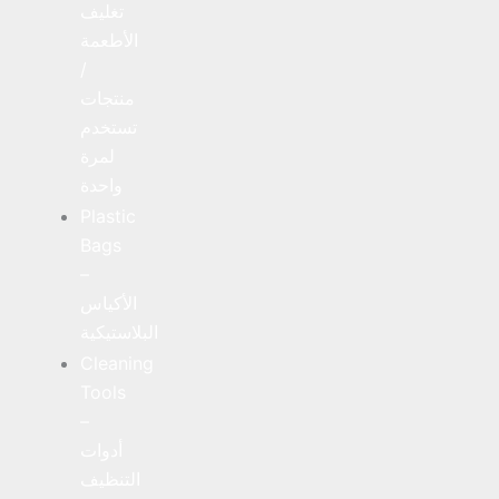
تغليف
الأطعمة
/
منتجات
تستخدم
لمرة
واحدة
Plastic
Bags
–
الأكياس
البلاستيكية
Cleaning
Tools
–
أدوات
التنظيف