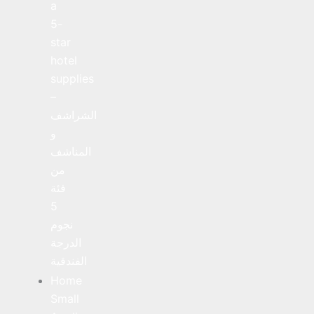
a
5-
star
hotel
supplies
–
الشراشف
و
المناشف
من
فئة
5
نجوم
الدرجة
الفندقية
Home
Small