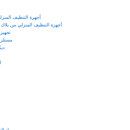
KARCHER – أجهزة التنظيف المنزلي من كارشر
 Machines Black & Decker – أجهزة التنظيف المنزلي من بلاك & ديكر
تجهيزات الم
مستلزمات كهربائ
ديكور
اد
مواد التنظيف والتعق