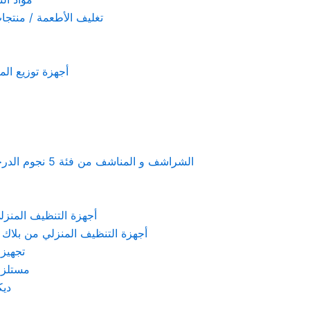
تغليف الأطعمة / منتجات تستخدم لمرة 
أجهزة توزيع المعطرات و الصاب
Linen & towels a 5-star hotel supplies – الشراشف و المناشف من فئة 5 نجوم الدرجة الفندقية
KARCHER – أجهزة التنظيف المنزلي من كارشر
 Machines Black & Decker – أجهزة التنظيف المنزلي من بلاك & ديكر
تجهيزات الم
مستلزمات كهربائ
ديكور