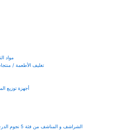
مواد التنظيف والتعق
تغليف الأطعمة / منتجات تستخدم لمرة 
أجهزة توزيع المعطرات و الصاب
Linen & towels a 5-star hotel supplies – الشراشف و المناشف من فئة 5 نجوم الدرجة الفندقية