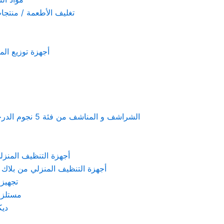
تغليف الأطعمة / منتجات تستخدم لمرة 
أجهزة توزيع المعطرات و الصاب
Linen & towels a 5-star hotel supplies – الشراشف و المناشف من فئة 5 نجوم الدرجة الفندقية
KARCHER – أجهزة التنظيف المنزلي من كارشر
 Machines Black & Decker – أجهزة التنظيف المنزلي من بلاك & ديكر
تجهيزات الم
مستلزمات كهربائ
ديكور