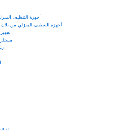
KARCHER – أجهزة التنظيف المنزلي من كارشر
 Machines Black & Decker – أجهزة التنظيف المنزلي من بلاك & ديكر
تجهيزات الم
مستلزمات كهربائ
ديكور
اد
مواد التنظيف والتعق