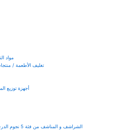
مواد التنظيف والتعق
تغليف الأطعمة / منتجات تستخدم لمرة 
أجهزة توزيع المعطرات و الصاب
Linen & towels a 5-star hotel supplies – الشراشف و المناشف من فئة 5 نجوم الدرجة الفندقية