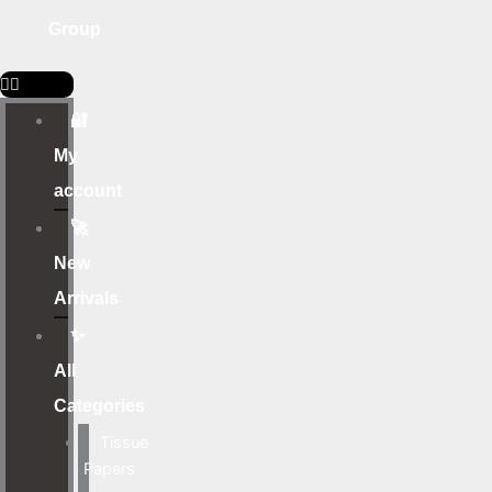
Group
🔐
My
account
🚀
New
Arrivals
✨
All
Categories
Tissue
Papers