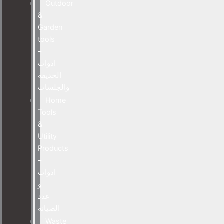
Outdoor
&
Garden
tools
–
ادوات
الحديقة
والجلسات
Home
Tools
&
Utility
Products
–
ادوات
و
عدد
الصيانة
Waste