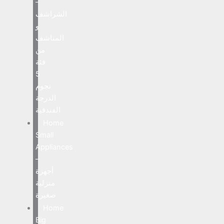
–
الشراشف
و
المناشف
من
فئة
5
نجوم
الدرجة
الفندقية
Home
Small
Appliances
–
أجهزة
منزلية
صغيرة
Home
Big