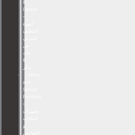
&
Decker
–
أجهزة
التنظيف
المنزلي
من
بلاك
&
ديكر
Office
and
School
Furniture
–
تجهيزات
المكاتب
و
المدارس