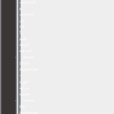
الشراشف
و
المناشف
من
فئة
5
نجوم
الدرجة
الفندقية
Home
Small
Appliances
–
أجهزة
منزلية
صغيرة
Home
Big
Appliances