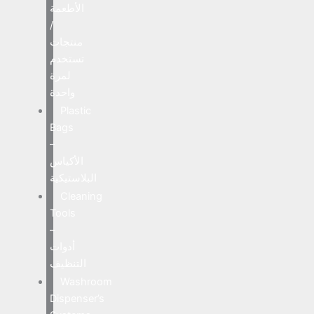
الأطعمة
/
منتجات
تستخدم
لمرة
واحدة
Plastic
Bags
–
الأكياس
البلاستيكية
Cleaning
Tools
–
أدوات
التنظيف
Washroom
Dispenser’s