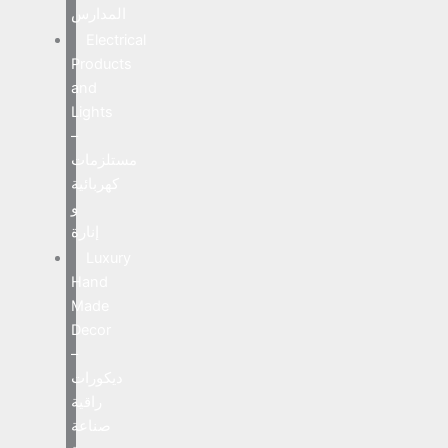
المدارس
Electrical
Products
and
Lights
–
مستلزمات
كهربائية
و
إنارة
Luxury
Hand
Made
Decor
–
ديكورات
راقية
صناعة