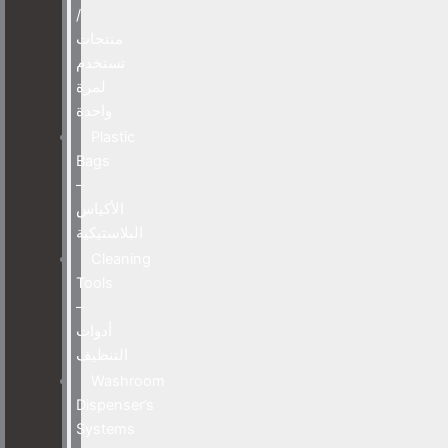
/
منتجات
تستخدم
لمرة
واحدة
Plastic
Bags
–
الأكياس
البلاستيكية
Cleaning
Tools
–
أدوات
التنظيف
Washroom
Dispenser’s
Systems