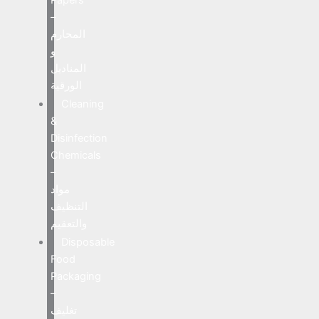
Papers
–
المحارم
و
المناديل
الورقية
Cleaning
&
Disinfection
Chemicals
–
مواد
التنظيف
والتعقيم
Disposable
Food
Packaging
–
تغليف