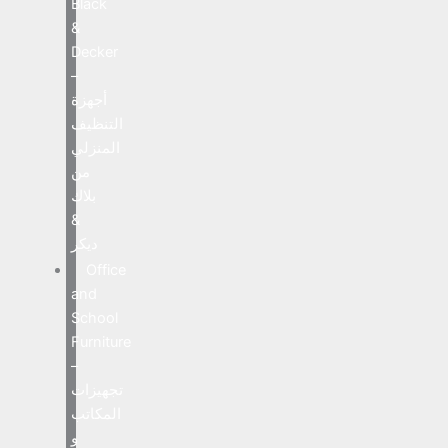
Black
&
Decker
–
أجهزة
التنظيف
المنزلي
من
بلاك
&
ديكر
Office
and
School
Furniture
–
تجهيزات
المكاتب
و