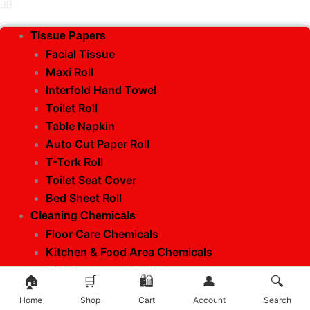
Tissue Papers
Facial Tissue
Maxi Roll
Interfold Hand Towel
Toilet Roll
Table Napkin
Auto Cut Paper Roll
T-Tork Roll
Toilet Seat Cover
Bed Sheet Roll
Cleaning Chemicals
Floor Care Chemicals
Kitchen & Food Area Chemicals
Disinfectants & Sanitizers
🏠
🛒
🛍️
👤
🔍
Personal Care & Shower Gels
Home
Shop
Cart
Account
Search
Glass & Surface Care