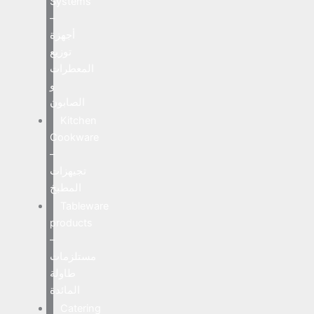
Systems
–
أجهزة
توزيع
المعطرات
و
الصابون
Kitchen
Cookware
–
تجيهزات
المطبخ
Tableware
products
–
مستلزمات
طاولة
المائدة
Catering