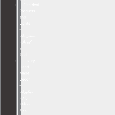
Electrical
Products
and
Lights
–
مستلزمات
كهربائية
و
إنارة
Luxury
Hand
Made
Decor
–
ديكورات
راقية
صناعة
يدوية