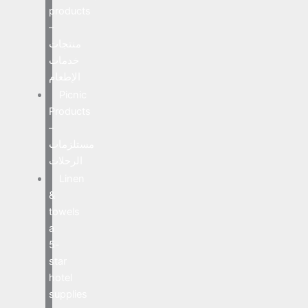
products
–
منتجات
خدمات
الإطعام
Picnic
Products
–
مستلزمات
الرحلات
Linen
&
towels
a
5-
star
hotel
supplies