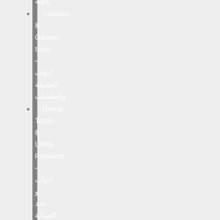
يدوية
Outdoor
&
Garden
tools
–
ادوات
الحديقة
والجلسات
Home
Tools
&
Utility
Products
–
ادوات
و
عدد
الصيانة