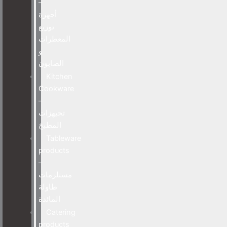
–
أجهزة
توزيع
المعطرات
و
الصابون
Kitchen
Cookware
–
تجيهزات
المطبخ
Tableware
products
–
مستلزمات
طاولة
المائدة
Catering
products