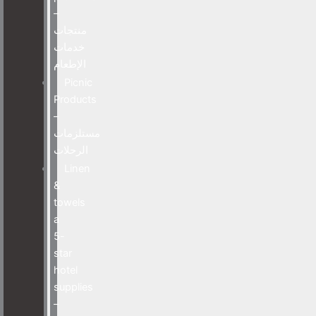
–
منتجات
خدمات
الإطعام
Picnic
Products
–
مستلزمات
الرحلات
Linen
&
towels
a
5-
star
hotel
supplies
–