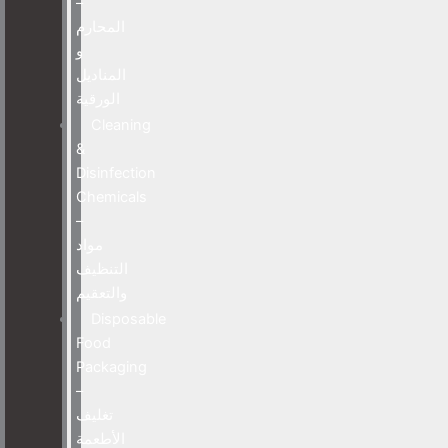
–
المحارم
و
المناديل
الورقية
Cleaning
&
Disinfection
Chemicals
–
مواد
التنظيف
والتعقيم
Disposable
Food
Packaging
–
تغليف
الأطعمة