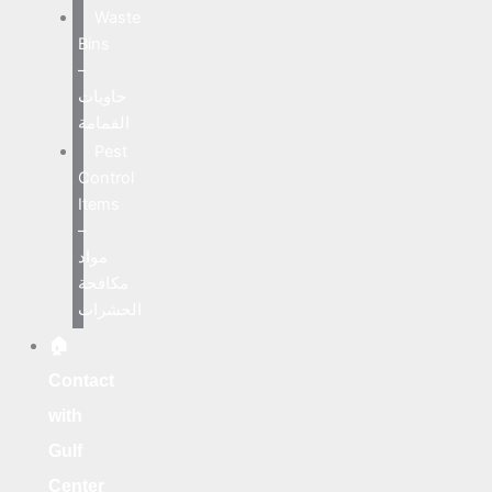
Waste
Bins
–
حاويات
القمامة
Pest
Control
Items
–
مواد
مكافحة
الحشرات
🏠
Contact
with
Gulf
Center