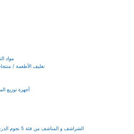
مواد التنظيف والتعق
تغليف الأطعمة / منتجات تستخدم لمرة 
أجهزة توزيع المعطرات و الصاب
Linen & towels a 5-star hotel supplies – الشراشف و المناشف من فئة 5 نجوم الدرجة الفندقية