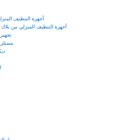
KARCHER – أجهزة التنظيف المنزلي من كارشر
 Machines Black & Decker – أجهزة التنظيف المنزلي من بلاك & ديكر
تجهيزات الم
مستلزمات كهربائ
ديكور
اد
مواد التنظيف والتعق