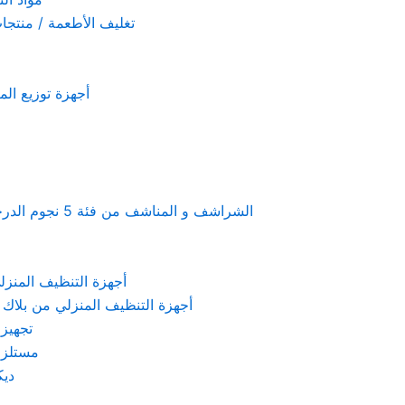
تغليف الأطعمة / منتجات تستخدم لمرة 
أجهزة توزيع المعطرات و الصاب
Linen & towels a 5-star hotel supplies – الشراشف و المناشف من فئة 5 نجوم الدرجة الفندقية
KARCHER – أجهزة التنظيف المنزلي من كارشر
 Machines Black & Decker – أجهزة التنظيف المنزلي من بلاك & ديكر
تجهيزات الم
مستلزمات كهربائ
ديكور